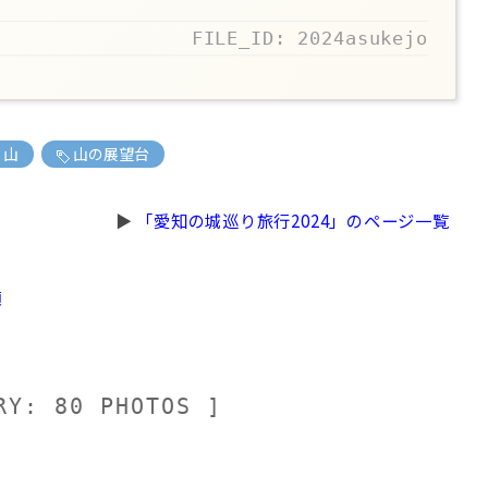
FILE_ID: 2024asukejo
山
山の展望台
▶
「愛知の城巡り旅行2024」のページ一覧
項
RY: 80 PHOTOS ]