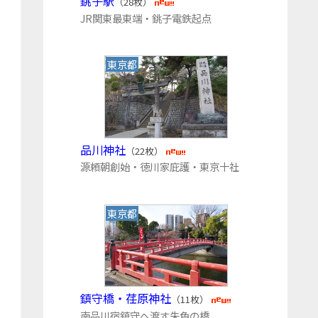
銚子駅
（28枚）
JR関東最東端・銚子電鉄起点
東京都
品川神社
（22枚）
源頼朝創始・徳川家庇護・東京十社
東京都
鎮守橋・荏原神社
（11枚）
南品川宿鎮守へ渡す朱色の橋