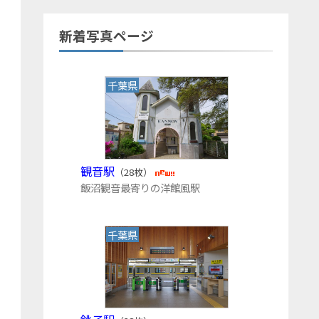
新着写真ページ
千葉県
観音駅
（28枚）
飯沼観音最寄りの洋館風駅
千葉県