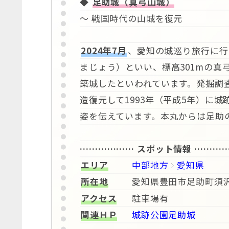
◆
足助城（真弓山城）
～ 戦国時代の山城を復元
2024年7月
、愛知の城巡り旅行に行
まじょう）といい、標高301mの真
築城したといわれています。発掘調
造復元して1993年（平成5年）に
姿を伝えています。本丸からは足助
……………… スポット情報 ………
エリア
中部地方
愛知県
所在地
愛知県豊田市足助町須沢
アクセス
駐車場有
関連ＨＰ
城跡公園足助城