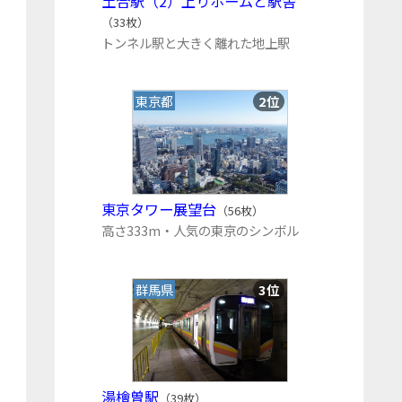
土合駅（2）上りホームと駅舎
（33枚）
トンネル駅と大きく離れた地上駅
東京都
2位
東京タワー展望台
（56枚）
高さ333m・人気の東京のシンボル
群馬県
3位
湯檜曽駅
（39枚）