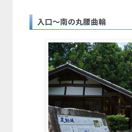
入口～南の丸腰曲輪