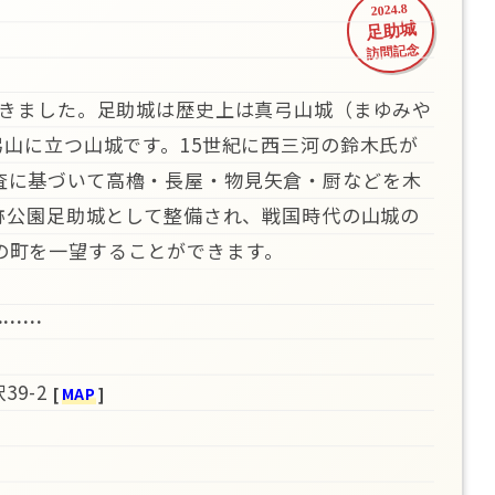
2024.8
足助城
訪問記念
きました。足助城は歴史上は真弓山城（まゆみや
弓山に立つ山城です。15世紀に西三河の鈴木氏が
査に基づいて高櫓・長屋・物見矢倉・厨などを木
城跡公園足助城として整備され、戦国時代の山城の
の町を一望することができます。
………
39-2
[
MAP
]