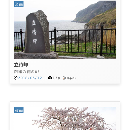
道南
立待岬
函館の南の岬
23
2018/06/12
up
枚
拍手
(
0
)
道南