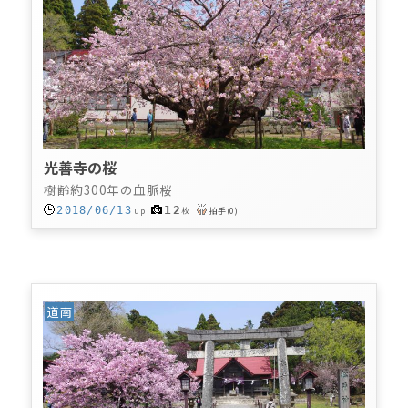
光善寺の桜
樹齢約300年の血脈桜
12
2018/06/13
up
枚
拍手
(
0
)
道南