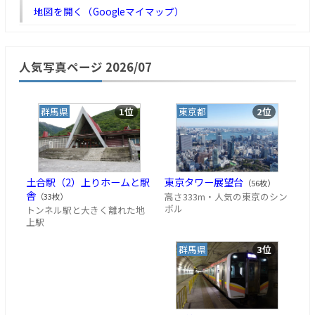
地図を開く（Googleマイマップ）
人気写真ページ 2026/07
群馬県
1位
東京都
2位
土合駅（2）上りホームと駅
東京タワー展望台
（56枚）
舎
高さ333m・人気の東京のシン
（33枚）
ボル
トンネル駅と大きく離れた地
上駅
群馬県
3位