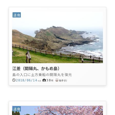
道南
江差（開陽丸、かもめ島）
島の入口に土方乗船の開陽丸を復元
38
2018/06/14
up
枚
拍手
(
0
)
道南