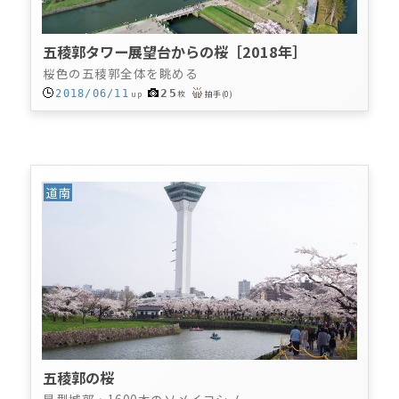
五稜郭タワー展望台からの桜［2018年］
桜色の五稜郭全体を眺める
25
2018/06/11
up
枚
拍手
(
0
)
道南
五稜郭の桜
星型城郭・1600本のソメイヨシノ