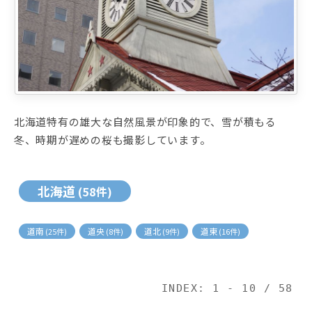
北海道特有の雄大な自然風景が印象的で、雪が積もる
冬、時期が遅めの桜も撮影しています。
北海道
(58件)
道南
道央
道北
道東
(25件)
(8件)
(9件)
(16件)
INDEX: 1 - 10 / 58