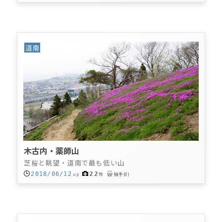
道南
木古内・薬師山
芝桜と眺望・道南で最も低い山
22
2018/06/12
up
枚
拍手
(
0
)