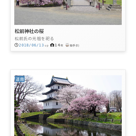
松前神社の桜
松前氏の元祖を祀る
14
2018/06/13
up
枚
拍手
(
0
)
道南