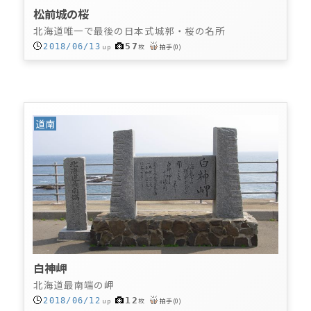
松前城の桜
北海道唯一で最後の日本式城郭・桜の名所
57
2018/06/13
up
枚
拍手
(
0
)
道南
白神岬
北海道最南端の岬
12
2018/06/12
up
枚
拍手
(
0
)