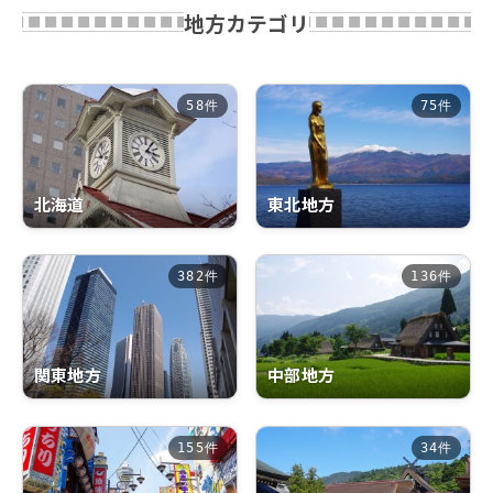
地方カテゴリ
58件
75件
北海道
東北地方
382件
136件
中部地方
関東地方
155件
34件