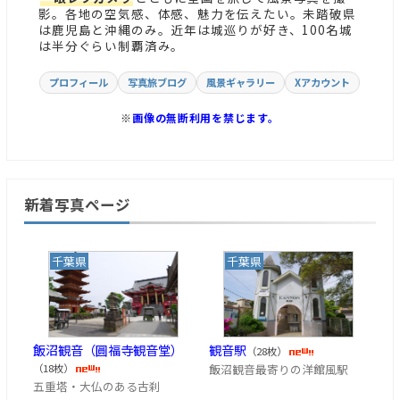
影。各地の空気感、体感、魅力を伝えたい。未踏破県
は鹿児島と沖縄のみ。近年は城巡りが好き、100名城
は半分ぐらい制覇済み。
プロフィール
写真旅ブログ
風景ギャラリー
Xアカウント
※
画像の無断利用を禁じます。
新着写真ページ
千葉県
千葉県
飯沼観音（圓福寺観音堂）
観音駅
（28枚）
飯沼観音最寄りの洋館風駅
（18枚）
五重塔・大仏のある古刹