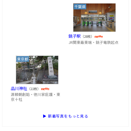
千葉県
銚子駅
（28枚）
JR関東最東端・銚子電鉄起点
東京都
品川神社
（22枚）
源頼朝創始・徳川家庇護・東
京十社
▶ 新着写真をもっと見る