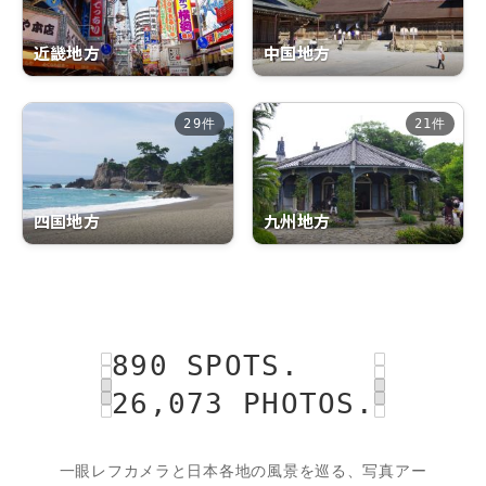
近畿地方
中国地方
29件
21件
四国地方
九州地方
890 SPOTS.
26,073 PHOTOS.
一眼レフカメラと日本各地の風景を巡る、写真アー