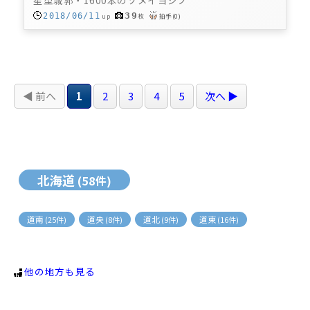
39
2018/06/11
up
枚
拍手
(
0
)
◀ 前へ
1
2
3
4
5
次へ ▶
北海道
(58件)
道南
道央
道北
道東
(25件)
(8件)
(9件)
(16件)
他の地方も見る