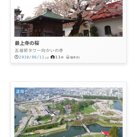
最上寺の桜
五稜郭タワー向かいの寺
11
2018/06/11
up
枚
拍手
(
0
)
道南