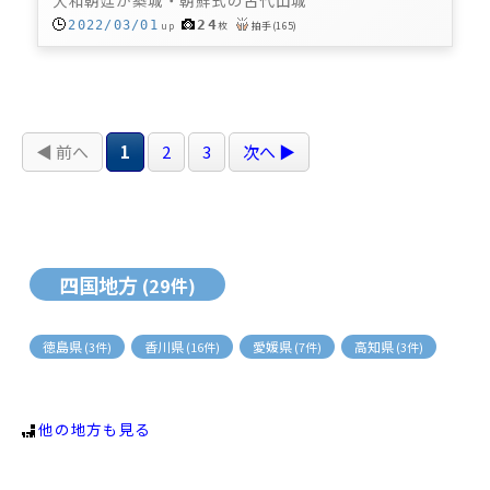
24
2022/03/01
up
枚
拍手
(
165
)
◀ 前へ
1
2
3
次へ ▶
四国地方
(29件)
徳島県
香川県
愛媛県
高知県
(3件)
(16件)
(7件)
(3件)
他の地方も見る