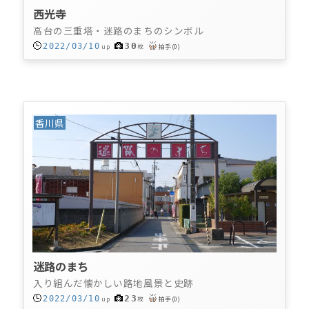
西光寺
高台の三重塔・迷路のまちのシンボル
30
2022/03/10
up
枚
拍手
(
0
)
香川県
迷路のまち
入り組んだ懐かしい路地風景と史跡
23
2022/03/10
up
枚
拍手
(
0
)