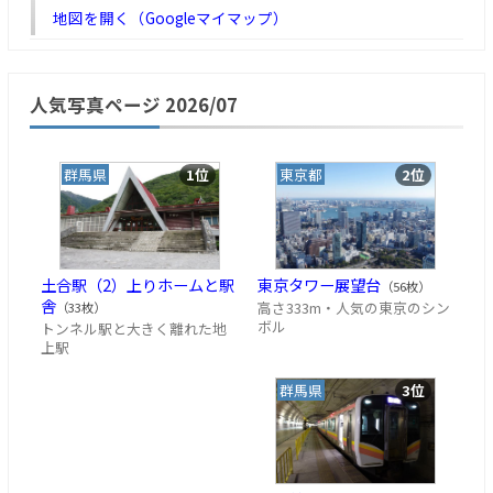
地図を開く（Googleマイマップ）
人気写真ページ 2026/07
群馬県
1位
東京都
2位
土合駅（2）上りホームと駅
東京タワー展望台
（56枚）
舎
高さ333m・人気の東京のシン
（33枚）
ボル
トンネル駅と大きく離れた地
上駅
群馬県
3位