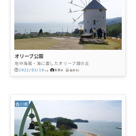
オリーブ公園
地中海風・海に面したオリーブ畑の丘
60
2022/03/10
up
枚
拍手
(
0
)
香川県