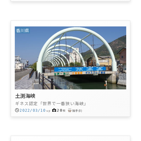
香川県
土渕海峡
ギネス認定「世界で一番狭い海峡」
20
2022/03/10
up
枚
拍手
(
0
)