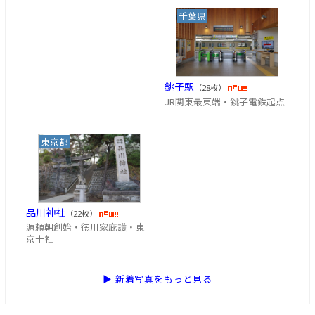
千葉県
銚子駅
（28枚）
JR関東最東端・銚子電鉄起点
東京都
品川神社
（22枚）
源頼朝創始・徳川家庇護・東
京十社
▶ 新着写真をもっと見る