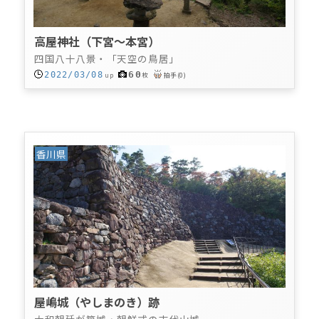
高屋神社（下宮～本宮）
四国八十八景・「天空の鳥居」
60
2022/03/08
up
枚
拍手
(
0
)
香川県
屋嶋城（やしまのき）跡
大和朝廷が築城・朝鮮式の古代山城