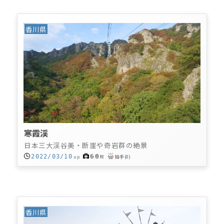
香川県
寒霞渓
日本三大渓谷美・断崖や奇岩群の絶景
60
2022/03/10
up
枚
拍手
(
0
)
香川県