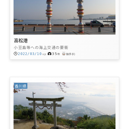
高松港
小豆島等への海上交通の要衝
35
2022/03/10
up
枚
拍手
(
0
)
香川県