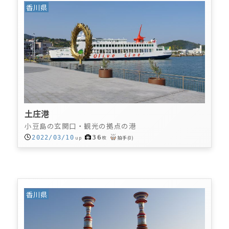
香川県
土庄港
小豆島の玄関口・観光の拠点の港
36
2022/03/10
up
枚
拍手
(
0
)
香川県