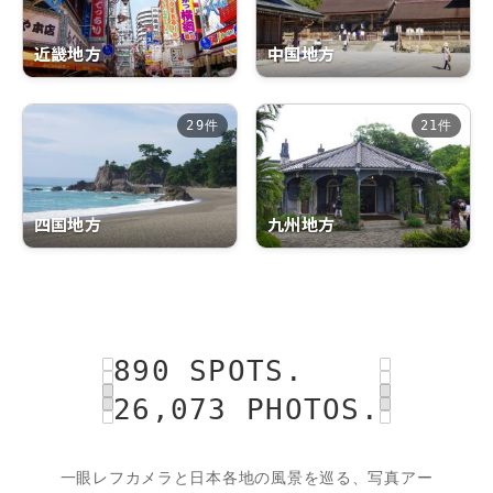
近畿地方
中国地方
29件
21件
四国地方
九州地方
890 SPOTS.
26,073 PHOTOS.
一眼レフカメラと日本各地の風景を巡る、写真アー