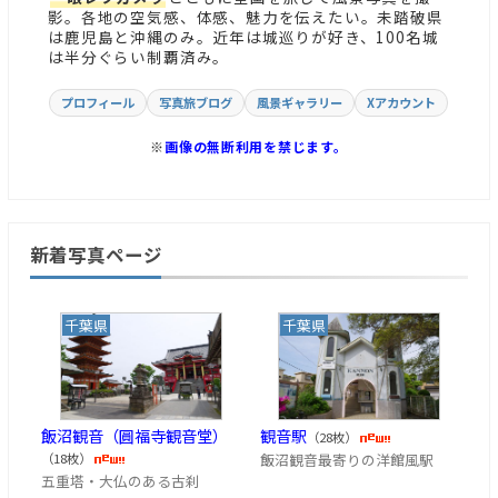
影。各地の空気感、体感、魅力を伝えたい。未踏破県
は鹿児島と沖縄のみ。近年は城巡りが好き、100名城
は半分ぐらい制覇済み。
プロフィール
写真旅ブログ
風景ギャラリー
Xアカウント
※
画像の無断利用を禁じます。
新着写真ページ
千葉県
千葉県
飯沼観音（圓福寺観音堂）
観音駅
（28枚）
飯沼観音最寄りの洋館風駅
（18枚）
五重塔・大仏のある古刹