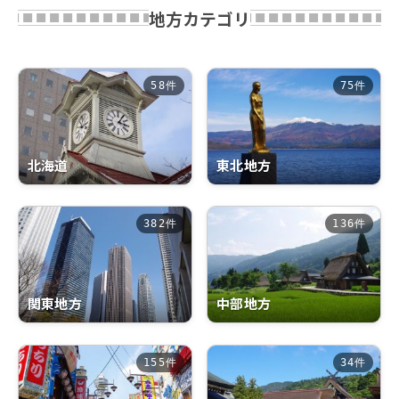
地方カテゴリ
58件
75件
北海道
東北地方
382件
136件
中部地方
関東地方
155件
34件