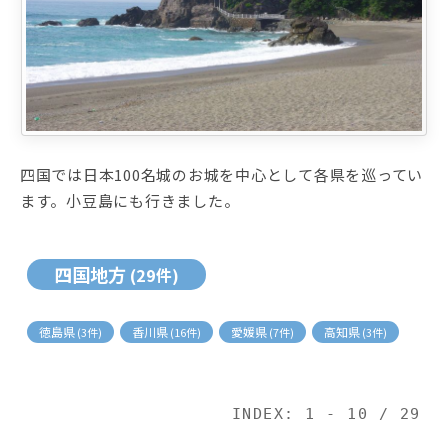
四国では日本100名城のお城を中心として各県を巡ってい
ます。小豆島にも行きました。
四国地方
(29件)
徳島県
香川県
愛媛県
高知県
(3件)
(16件)
(7件)
(3件)
INDEX: 1 - 10 / 29