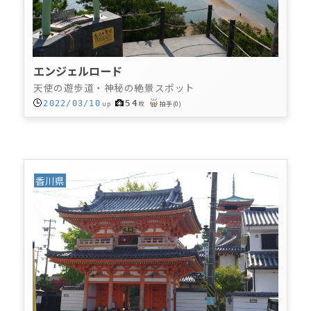
エンジェルロード
天使の遊歩道・神秘の絶景スポット
54
2022/03/10
up
枚
拍手
(
0
)
香川県