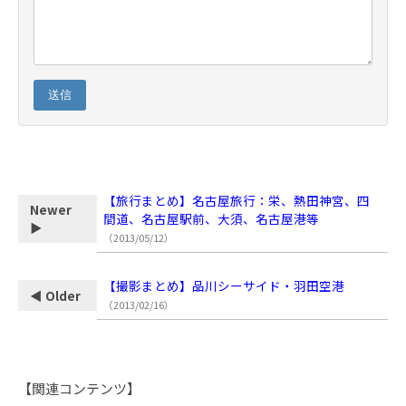
送信
【旅行まとめ】名古屋旅行：栄、熱田神宮、四
Newer
間道、名古屋駅前、大須、名古屋港等
▶
（2013/05/12）
【撮影まとめ】品川シーサイド・羽田空港
◀ Older
（2013/02/16）
【関連コンテンツ】