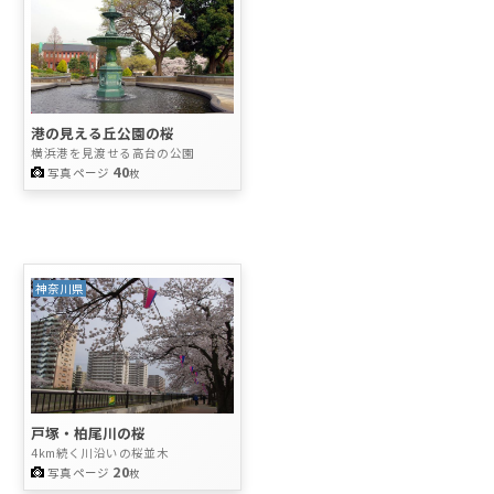
港の見える丘公園の桜
横浜港を見渡せる高台の公園
40
写真ページ
枚
神奈川県
戸塚・柏尾川の桜
4km続く川沿いの桜並木
20
写真ページ
枚