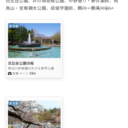
日比谷公園、井の頭恩賜公園、中野通り・新井薬師、飛
鳥山・音無親水公園、成城学園前、
鶴川・鶴見川沿い
東京都
日比谷公園の桜
明治36年開園の広大な都市公園
36
写真ページ
枚
東京都