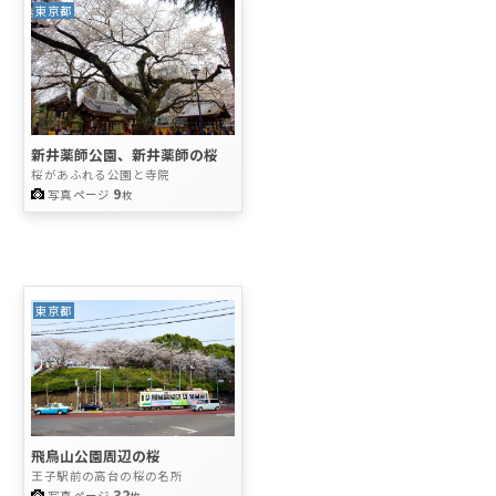
東京都
新井薬師公園、新井薬師の桜
桜があふれる公園と寺院
9
写真ページ
枚
東京都
飛鳥山公園周辺の桜
王子駅前の高台の桜の名所
32
写真ページ
枚