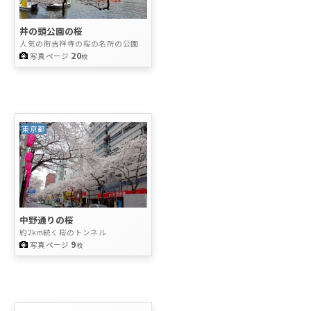
井の頭公園の桜
人気の街吉祥寺の桜の名所の公園
20
写真ページ
枚
東京都
中野通りの桜
約2km続く桜のトンネル
9
写真ページ
枚