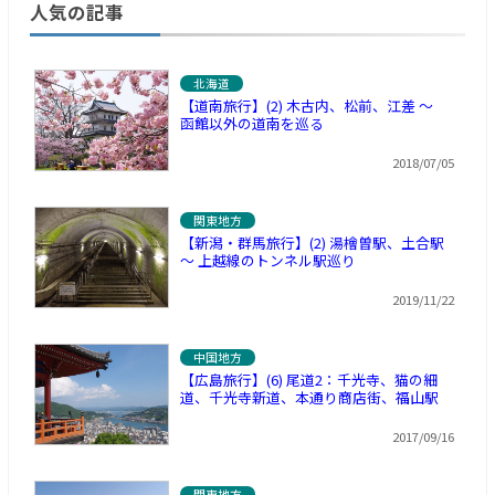
人気の記事
北海道
【道南旅行】(2) 木古内、松前、江差 ～
函館以外の道南を巡る
2018/07/05
関東地方
【新潟・群馬旅行】(2) 湯檜曽駅、土合駅
～ 上越線のトンネル駅巡り
2019/11/22
中国地方
【広島旅行】(6) 尾道2：千光寺、猫の細
道、千光寺新道、本通り商店街、福山駅
2017/09/16
関東地方