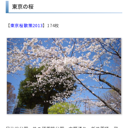
東京の桜
【
東京桜散策2013
】174枚