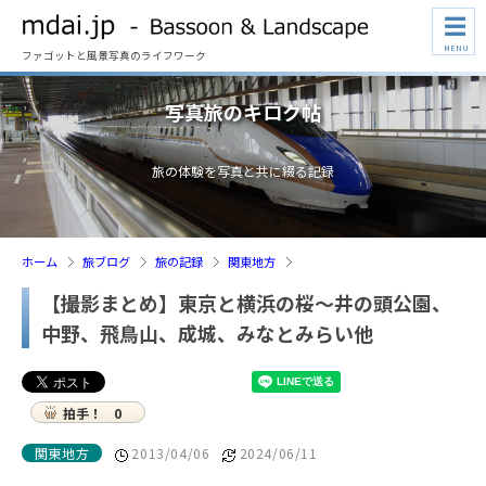
☰
MENU
ファゴットと風景写真のライフワーク
写真旅のキロク帖
旅の体験を写真と共に綴る記録
ホーム
旅ブログ
旅の記録
関東地方
【撮影まとめ】東京と横浜の桜～井の頭公園、
中野、飛鳥山、成城、みなとみらい他
拍手！
0
関東地方
2013/04/06
2024/06/11