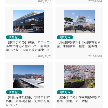
2021/05/15
2020/05/24
関東地方
関東地方
【散策まとめ】神奈川のローカ
【小田原桜散策】小田原城址公
ル線が都心と繋がった！開業直
園、小田原城、報徳二宮神社
後に相鉄・JR直通線に乗車した
2020/03/20
2017/05/10
関東地方
関東地方
【松田河津桜散策】快晴の日に
【散策まとめ】神奈川県の桜の
松田山の早咲き桜・河津桜を見
名所、引地川の千本桜
に行った