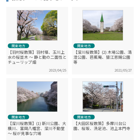
関東地方
関東地方
【羽村桜散策】羽村堰、玉川上
【深川桜散策】(2) 木場公園、清
水の桜並木 ～ 静と動の二面性と
澄公園、芭蕉庵、猿江恩賜公園
チューリップ畑
等
2023/04/25
2021/05/27
関東地方
関東地方
【深川桜散策】(1) 新川公園、大
【大田区桜散策】多摩川台公
横川、富岡八幡宮、深川不動堂
園、桜坂、洗足池、池上本門寺
～ 桜が見事な穴場