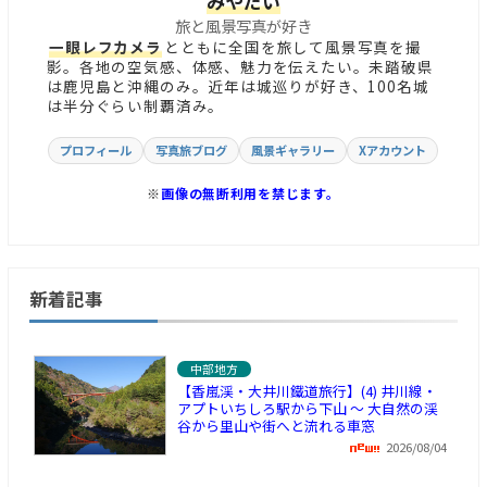
みやだい
旅と風景写真が好き
一眼レフカメラ
とともに全国を旅して風景写真を撮
影。各地の空気感、体感、魅力を伝えたい。未踏破県
は鹿児島と沖縄のみ。近年は城巡りが好き、100名城
は半分ぐらい制覇済み。
プロフィール
写真旅ブログ
風景ギャラリー
Xアカウント
※
画像の無断利用を禁じます。
新着記事
中部地方
【香嵐渓・大井川鐵道旅行】(4) 井川線・
アプトいちしろ駅から下山 ～ 大自然の渓
谷から里山や街へと流れる車窓
2026/08/04