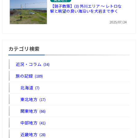
【銚子散策】(3) 外川エリア ～ レトロな
駅と眺望の良い海沿いを犬岩まで歩く
2025/07/24
カテゴリ検索
近況・コラム
(34)
旅の記録
(189)
北海道
(7)
東北地方
(17)
関東地方
(66)
中部地方
(41)
近畿地方
(28)