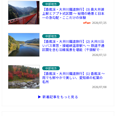
中部地方
【香嵐渓・大井川鐵道旅行】(3) 奥大井湖
上駅とアプト式区間 ～ 秘境の絶景と日本
一の急勾配・ここだけの体験
2026/07/25
中部地方
【香嵐渓・大井川鐵道旅行】(2) 大井川沿
いバス車窓・接岨峡温泉駅へ ～ 鉄道不通
区間を含む沿線風景を堪能（千頭駅で休
憩）
2026/07/13
中部地方
【香嵐渓・大井川鐵道旅行】(1) 香嵐渓 ～
雨でも鮮やかで美しい、愛知県の紅葉の
名所
2026/07/08
▶ 新着記事をもっと見る