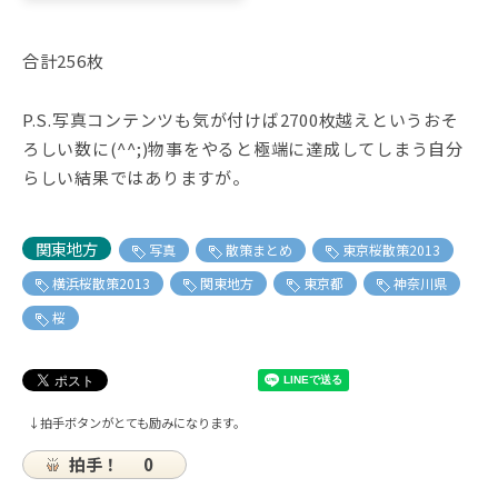
合計256枚
P.S.写真コンテンツも気が付けば2700枚越えというおそ
ろしい数に(^^;)物事をやると極端に達成してしまう自分
らしい結果ではありますが。
関東地方
写真
散策まとめ
東京桜散策2013
横浜桜散策2013
関東地方
東京都
神奈川県
桜
↓拍手ボタンがとても励みになります。
拍手！
0