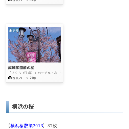
東京都
成城学園前の桜
「さくら（独唱）」のモデル・高級
住宅街の桜の名所
20
写真ページ
枚
横浜の桜
【
横浜桜散策2013
】82枚