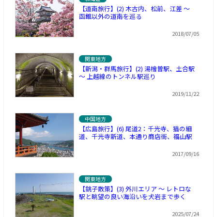
【道南旅行】(2) 木古内、松前、江差 ～
函館以外の道南を巡る
2018/07/05
関東地方
【新潟・群馬旅行】(2) 湯檜曽駅、土合駅
～ 上越線のトンネル駅巡り
2019/11/22
中国地方
【広島旅行】(6) 尾道2：千光寺、猫の細
道、千光寺新道、本通り商店街、福山駅
2017/09/16
関東地方
【銚子散策】(3) 外川エリア ～ レトロな
駅と眺望の良い海沿いを犬岩まで歩く
2025/07/24