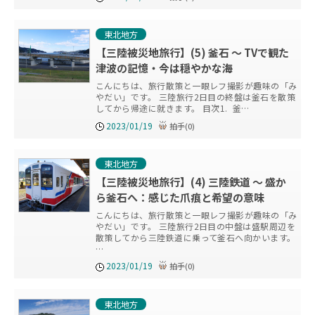
東北地方
【三陸被災地旅行】(5) 釜石 ～ TVで観た
津波の記憶・今は穏やかな海
こんにちは、旅行散策と一眼レフ撮影が趣味の「み
やだい」です。 三陸旅行2日目の終盤は釜石を散策
してから帰途に就きます。 目次1. 釜…
2023/01/19
拍手
(
0
)
東北地方
【三陸被災地旅行】(4) 三陸鉄道 ～ 盛か
ら釜石へ：感じた爪痕と希望の意味
こんにちは、旅行散策と一眼レフ撮影が趣味の「み
やだい」です。 三陸旅行2日目の中盤は盛駅周辺を
散策してから三陸鉄道に乗って釜石へ向かいます。
…
2023/01/19
拍手
(
0
)
東北地方