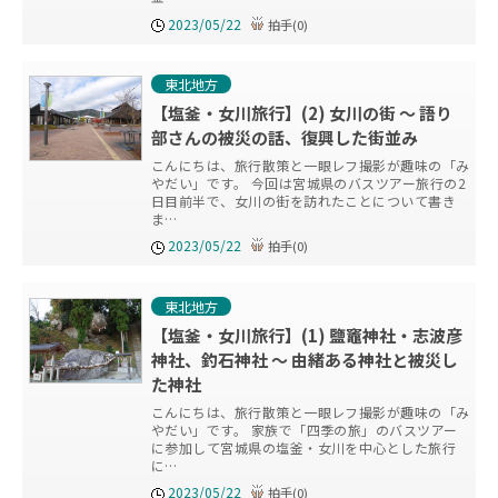
2023/05/22
拍手
(
0
)
東北地方
【塩釜・女川旅行】(2) 女川の街 ～ 語り
部さんの被災の話、復興した街並み
こんにちは、旅行散策と一眼レフ撮影が趣味の「み
やだい」です。 今回は宮城県のバスツアー旅行の2
日目前半で、女川の街を訪れたことについて書き
ま…
2023/05/22
拍手
(
0
)
東北地方
【塩釜・女川旅行】(1) 鹽竈神社・志波彦
神社、釣石神社 ～ 由緒ある神社と被災し
た神社
こんにちは、旅行散策と一眼レフ撮影が趣味の「み
やだい」です。 家族で「四季の旅」のバスツアー
に参加して宮城県の塩釜・女川を中心とした旅行
に…
2023/05/22
拍手
(
0
)