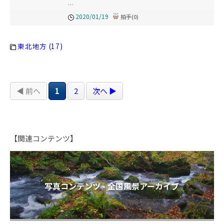
…
2020/01/19
拍手
(
0
)
東北地方 (17)
◀ 前へ
1
2
次へ ▶
【関連コンテンツ】
写真コンテンツ - 全国風景アーカイブ