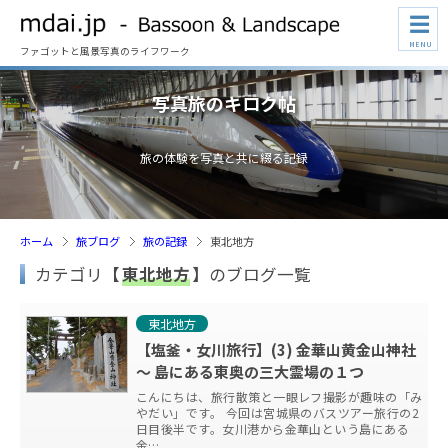
☰
MENU
ファゴットと風景写真のライフワーク
写真旅のキロク帖
旅の体験を写真と共に綴る記録
ホーム
旅ブログ
旅の記録
東北地方
カテゴリ【
東北地方
】のブログ一覧
東北地方
【塩釜・女川旅行】(3) 金華山黄金山神社
～ 島にある東奥の三大霊場の１つ
こんにちは、旅行散策と一眼レフ撮影が趣味の「み
やだい」です。 今回は宮城県のバスツアー旅行の2
日目後半です。女川港から金華山という島にある
金…