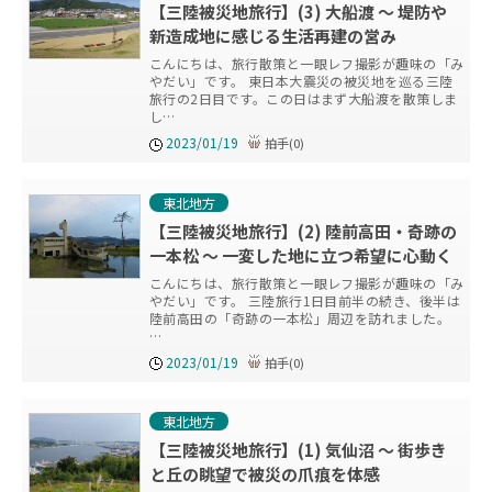
【三陸被災地旅行】(3) 大船渡 ～ 堤防や
新造成地に感じる生活再建の営み
こんにちは、旅行散策と一眼レフ撮影が趣味の「み
やだい」です。 東日本大震災の被災地を巡る三陸
旅行の2日目です。この日はまず大船渡を散策しま
し…
2023/01/19
拍手
(
0
)
東北地方
【三陸被災地旅行】(2) 陸前高田・奇跡の
一本松 ～ 一変した地に立つ希望に心動く
こんにちは、旅行散策と一眼レフ撮影が趣味の「み
やだい」です。 三陸旅行1日目前半の続き、後半は
陸前高田の「奇跡の一本松」周辺を訪れました。
…
2023/01/19
拍手
(
0
)
東北地方
【三陸被災地旅行】(1) 気仙沼 ～ 街歩き
と丘の眺望で被災の爪痕を体感