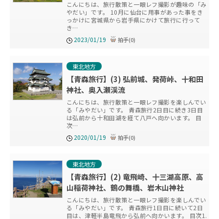
こんにちは、旅行散策と一眼レフ撮影が趣味の「み
やだい」です。 10月に仙台に用事があった事をき
っかけに宮城県から岩手県にかけて旅行に行って
き…
2023/01/19
拍手
(
0
)
東北地方
【青森旅行】(3) 弘前城、発荷峠、十和田
神社、奥入瀬渓流
こんにちは、旅行散策と一眼レフ撮影を楽しんでい
る「みやだい」です。 青森旅行2日目に続き3日目
は弘前から十和田湖を経て八戸へ向かいます。 目
次…
2020/01/19
拍手
(
0
)
東北地方
【青森旅行】(2) 竜飛崎、十三湖高原、高
山稲荷神社、鶴の舞橋、岩木山神社
こんにちは、旅行散策と一眼レフ撮影を楽しんでい
る「みやだい」です。 青森旅行1日目に続いて2日
目は、津軽半島竜飛から弘前へ向かいます。 目次1.