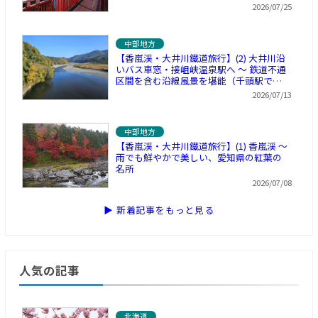
2026/07/25
中部地方
【香嵐渓・大井川鐵道旅行】(2) 大井川沿
いバス車窓・接岨峡温泉駅へ ～ 鉄道不通
区間を含む沿線風景を堪能（千頭駅で休
憩）
2026/07/13
中部地方
【香嵐渓・大井川鐵道旅行】(1) 香嵐渓 ～
雨でも鮮やかで美しい、愛知県の紅葉の
名所
2026/07/08
▶ 新着記事をもっと見る
人気の記事
北海道