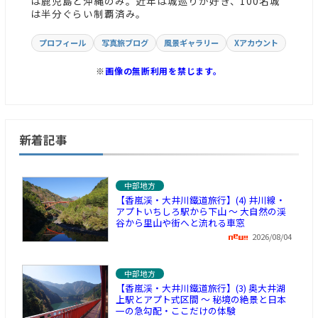
は鹿児島と沖縄のみ。近年は城巡りが好き、100名城
は半分ぐらい制覇済み。
プロフィール
写真旅ブログ
風景ギャラリー
Xアカウント
※
画像の無断利用を禁じます。
新着記事
中部地方
【香嵐渓・大井川鐵道旅行】(4) 井川線・
アプトいちしろ駅から下山 ～ 大自然の渓
谷から里山や街へと流れる車窓
2026/08/04
中部地方
【香嵐渓・大井川鐵道旅行】(3) 奥大井湖
上駅とアプト式区間 ～ 秘境の絶景と日本
一の急勾配・ここだけの体験