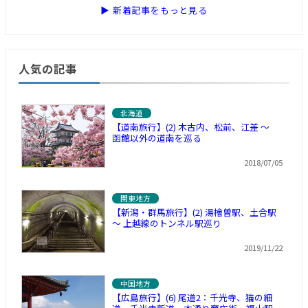
▶ 新着記事をもっと見る
人気の記事
北海道
【道南旅行】(2) 木古内、松前、江差 ～
函館以外の道南を巡る
2018/07/05
関東地方
【新潟・群馬旅行】(2) 湯檜曽駅、土合駅
～ 上越線のトンネル駅巡り
2019/11/22
中国地方
【広島旅行】(6) 尾道2：千光寺、猫の細