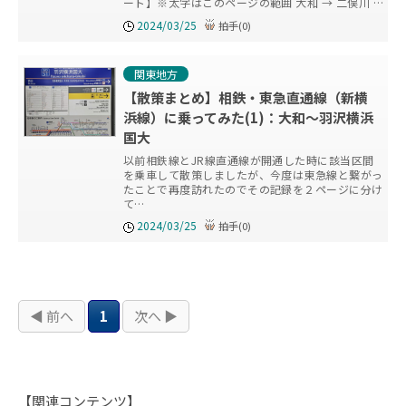
ート】※太字はこのページの範囲 大和 → 二俣川 …
2024/03/25
拍手
(
0
)
関東地方
【散策まとめ】相鉄・東急直通線（新横
浜線）に乗ってみた(1)：大和～羽沢横浜
国大
以前相鉄線とJR線直通線が開通した時に該当区間
を乗車して散策しましたが、今度は東急線と繋がっ
たことで再度訪れたのでその記録を２ページに分け
て…
2024/03/25
拍手
(
0
)
◀ 前へ
1
次へ ▶
【関連コンテンツ】