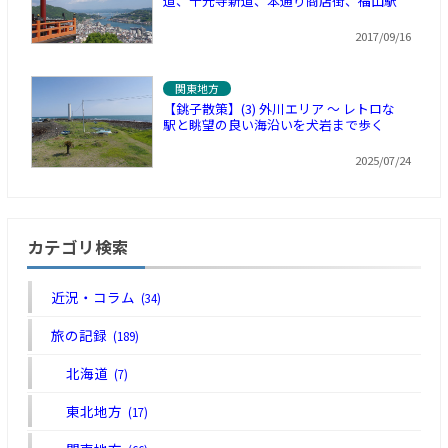
道、千光寺新道、本通り商店街、福山駅
2017/09/16
関東地方
【銚子散策】(3) 外川エリア ～ レトロな
駅と眺望の良い海沿いを犬岩まで歩く
2025/07/24
カテゴリ検索
近況・コラム
(34)
旅の記録
(189)
北海道
(7)
東北地方
(17)