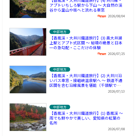
【香嵐渓・大井川鐵道旅行】(4) 井川線・
アプトいちしろ駅から下山 ～ 大自然の渓
谷から里山や街へと流れる車窓
2026/08/04
中部地方
【香嵐渓・大井川鐵道旅行】(3) 奥大井湖
上駅とアプト式区間 ～ 秘境の絶景と日本
一の急勾配・ここだけの体験
2026/07/25
中部地方
【香嵐渓・大井川鐵道旅行】(2) 大井川沿
いバス車窓・接岨峡温泉駅へ ～ 鉄道不通
区間を含む沿線風景を堪能（千頭駅で休
憩）
2026/07/13
中部地方
【香嵐渓・大井川鐵道旅行】(1) 香嵐渓 ～
雨でも鮮やかで美しい、愛知県の紅葉の
名所
2026/07/08