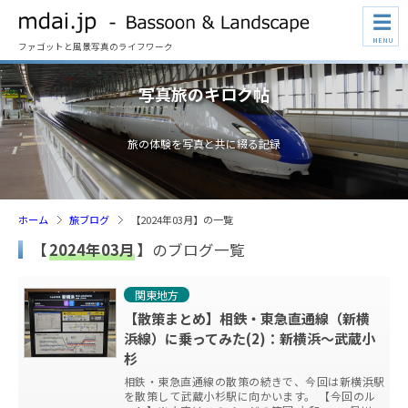
☰
MENU
ファゴットと風景写真のライフワーク
写真旅のキロク帖
旅の体験を写真と共に綴る記録
ホーム
旅ブログ
【2024年03月】の一覧
【
2024年03月
】のブログ一覧
関東地方
【散策まとめ】相鉄・東急直通線（新横
浜線）に乗ってみた(2)：新横浜～武蔵小
杉
相鉄・東急直通線の散策の続きで、今回は新横浜駅
を散策して武蔵小杉駅に向かいます。 【今回のル