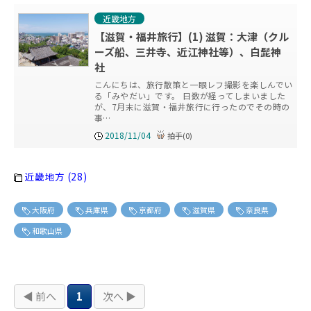
近畿地方
【滋賀・福井旅行】(1) 滋賀：大津（クル
ーズ船、三井寺、近江神社等）、白髭神
社
こんにちは、旅行散策と一眼レフ撮影を楽しんでい
る「みやだい」です。 日数が経ってしまいました
が、7月末に滋賀・福井旅行に行ったのでその時の
事…
2018/11/04
拍手
(
0
)
近畿地方 (28)
大阪府
兵庫県
京都府
滋賀県
奈良県
和歌山県
◀ 前へ
1
次へ ▶