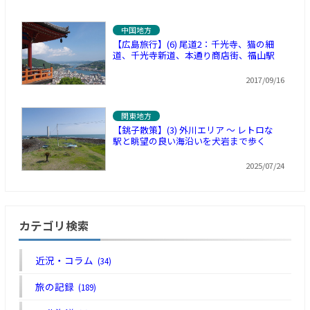
中国地方
【広島旅行】(6) 尾道2：千光寺、猫の細
道、千光寺新道、本通り商店街、福山駅
2017/09/16
関東地方
【銚子散策】(3) 外川エリア ～ レトロな
駅と眺望の良い海沿いを犬岩まで歩く
2025/07/24
カテゴリ検索
近況・コラム
(34)
旅の記録
(189)