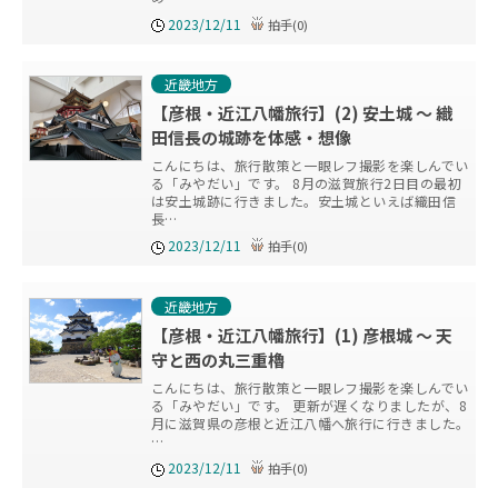
2023/12/11
拍手
(
0
)
近畿地方
【彦根・近江八幡旅行】(2) 安土城 ～ 織
田信長の城跡を体感・想像
こんにちは、旅行散策と一眼レフ撮影を楽しんでい
る「みやだい」です。 8月の滋賀旅行2日目の最初
は安土城跡に行きました。安土城といえば織田信
長…
2023/12/11
拍手
(
0
)
近畿地方
【彦根・近江八幡旅行】(1) 彦根城 ～ 天
守と西の丸三重櫓
こんにちは、旅行散策と一眼レフ撮影を楽しんでい
る「みやだい」です。 更新が遅くなりましたが、8
月に滋賀県の彦根と近江八幡へ旅行に行きました。
…
2023/12/11
拍手
(
0
)