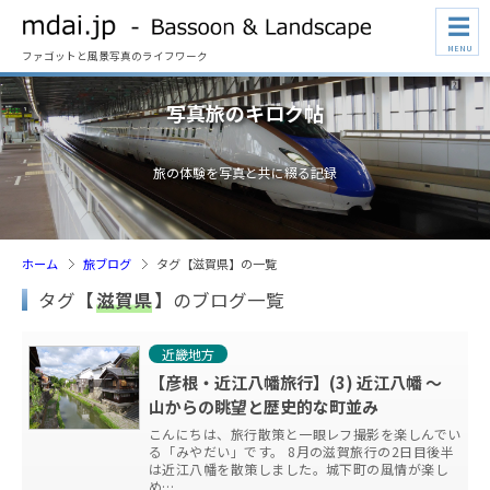
☰
MENU
ファゴットと風景写真のライフワーク
写真旅のキロク帖
旅の体験を写真と共に綴る記録
ホーム
旅ブログ
タグ【滋賀県】の一覧
タグ【
滋賀県
】のブログ一覧
近畿地方
【彦根・近江八幡旅行】(3) 近江八幡 ～
山からの眺望と歴史的な町並み
こんにちは、旅行散策と一眼レフ撮影を楽しんでい
る「みやだい」です。 8月の滋賀旅行の2日目後半
は近江八幡を散策しました。城下町の風情が楽し
め…