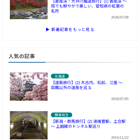
【香嵐渓・大井川鐵道旅行】(1) 香嵐渓 ～
雨でも鮮やかで美しい、愛知県の紅葉の
名所
2026/07/08
▶ 新着記事をもっと見る
人気の記事
北海道
【道南旅行】(2) 木古内、松前、江差 ～
函館以外の道南を巡る
2018/07/05
関東地方
【新潟・群馬旅行】(2) 湯檜曽駅、土合駅
～ 上越線のトンネル駅巡り
2019/11/22