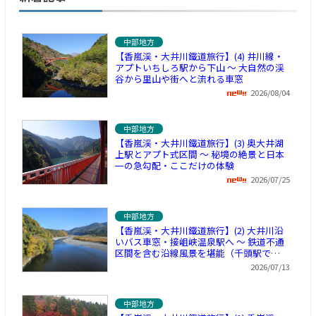
中部地方
【香嵐渓・大井川鐵道旅行】(4) 井川線・
アプトいちしろ駅から下山 ～ 大自然の渓
谷から里山や街へと流れる車窓
2026/08/04
中部地方
【香嵐渓・大井川鐵道旅行】(3) 奥大井湖
上駅とアプト式区間 ～ 秘境の絶景と日本
一の急勾配・ここだけの体験
2026/07/25
中部地方
【香嵐渓・大井川鐵道旅行】(2) 大井川沿
いバス車窓・接岨峡温泉駅へ ～ 鉄道不通
区間を含む沿線風景を堪能（千頭駅で休
憩）
2026/07/13
中部地方