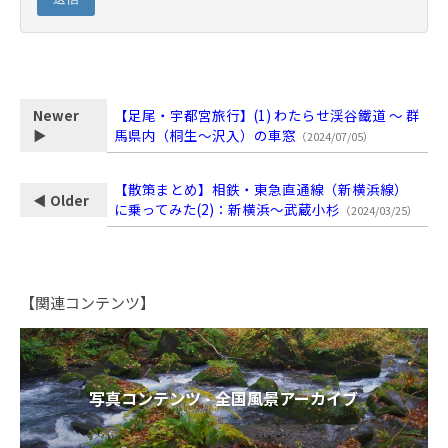
【足尾・宇都宮旅行】(1) わたらせ渓谷鐵道 ～ 群
Newer
馬県内（桐生～沢入）の車窓
▶
（2024/07/05）
【散策まとめ】相鉄・東急直通線（新横浜線）
◀ Older
に乗ってみた(2)：新横浜～武蔵小杉
（2024/03/25）
【関連コンテンツ】
写真コンテンツ - 全国風景アーカイブ