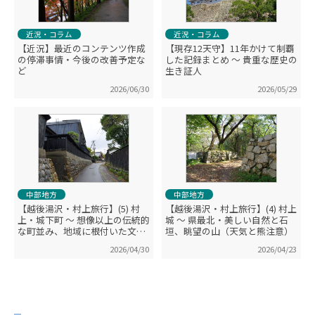
近況・コラム
近況・コラム
【近況】最近のコンテンツ作成
【現存12天守】11年かけて制覇
の停滞事情・今後の改善予定な
した記録まとめ ～ 貴重な歴史の
ど
生き証人
2026/06/30
2026/05/29
中部地方
中部地方
【越後湯沢・村上旅行】(5) 村
【越後湯沢・村上旅行】(4) 村上
上・城下町 ～ 想像以上の伝統的
城 ～ 県最北・美しい自然と石
な町並み、地域に根付いた文
垣、眺望の山（天気と熊注意）
化・歴史
2026/04/30
2026/04/23