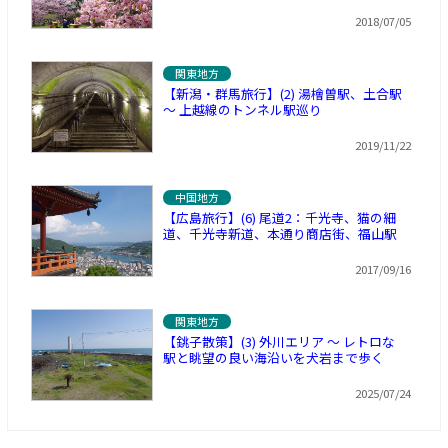
2018/07/05
関東地方
【新潟・群馬旅行】(2) 湯檜曽駅、土合駅
～ 上越線のトンネル駅巡り
2019/11/22
中国地方
【広島旅行】(6) 尾道2：千光寺、猫の細
道、千光寺新道、本通り商店街、福山駅
2017/09/16
関東地方
【銚子散策】(3) 外川エリア ～ レトロな
駅と眺望の良い海沿いを犬岩まで歩く
2025/07/24