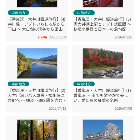
中部地方
中部地方
【香嵐渓・大井川鐵道旅行】(4)
【香嵐渓・大井川鐵道旅行】(3)
井川線・アプトいちしろ駅から
奥大井湖上駅とアプト式区間 ～
下山 ～ 大自然の渓谷から里山や
秘境の絶景と日本一の急勾配・
街へと流れる車窓
ここだけの体験
2026/08/04
2026/07/25
中部地方
中部地方
【香嵐渓・大井川鐵道旅行】(2)
【香嵐渓・大井川鐵道旅行】(1)
大井川沿いバス車窓・接岨峡温
香嵐渓 ～ 雨でも鮮やかで美し
泉駅へ ～ 鉄道不通区間を含む沿
い、愛知県の紅葉の名所
線風景を堪能（千頭駅で休憩）
2026/07/13
2026/07/08