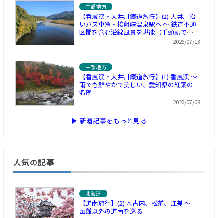
中部地方
【香嵐渓・大井川鐵道旅行】(2) 大井川沿
いバス車窓・接岨峡温泉駅へ ～ 鉄道不通
区間を含む沿線風景を堪能（千頭駅で休
憩）
2026/07/13
中部地方
【香嵐渓・大井川鐵道旅行】(1) 香嵐渓 ～
雨でも鮮やかで美しい、愛知県の紅葉の
名所
2026/07/08
▶ 新着記事をもっと見る
人気の記事
北海道
【道南旅行】(2) 木古内、松前、江差 ～
函館以外の道南を巡る