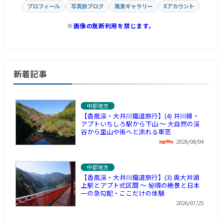
プロフィール
写真旅ブログ
風景ギャラリー
Xアカウント
※
画像の無断利用を禁じます。
新着記事
中部地方
【香嵐渓・大井川鐵道旅行】(4) 井川線・
アプトいちしろ駅から下山 ～ 大自然の渓
谷から里山や街へと流れる車窓
2026/08/04
中部地方
【香嵐渓・大井川鐵道旅行】(3) 奥大井湖
上駅とアプト式区間 ～ 秘境の絶景と日本
一の急勾配・ここだけの体験
2026/07/25